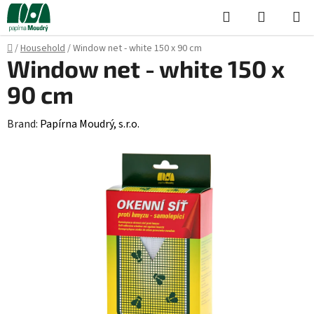
Skip
Search
SHOPPI
to
CART
content
Home
/
Household
/
Window net - white 150 x 90 cm
Window net - white 150 x
90 cm
Brand:
Papírna Moudrý, s.r.o.