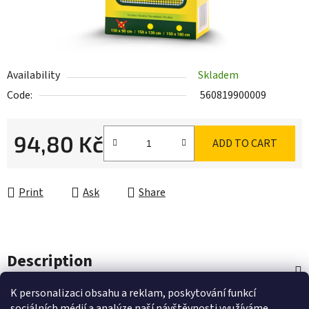
Availability
Skladem
Code:
560819900009
94,80 Kč
ADD TO CART
Measure price:
Print
Ask
Share
Description
K personalizaci obsahu a reklam, poskytování funkcí
Discussion
sociálních médií a analýze naší návštěvnosti využíváme