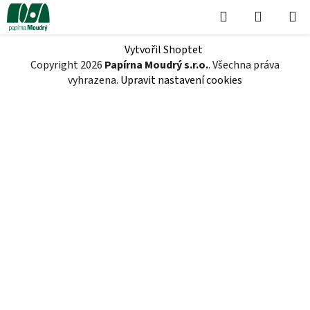
Přejít
Hledat
NÁKUPN
na
KOŠÍK
obsah
Z
Vytvořil Shoptet
á
Copyright 2026
Papírna Moudrý s.r.o.
. Všechna práva
p
vyhrazena.
Upravit nastavení cookies
a
t
í