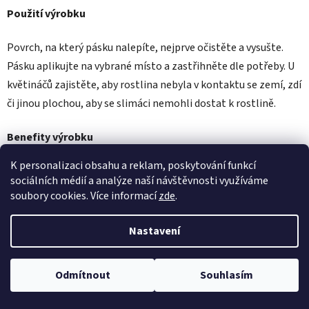
Použití výrobku
Povrch, na který pásku nalepíte, nejprve očistěte a vysušte.
Pásku aplikujte na vybrané místo a zastřihněte dle potřeby. U
květináčů zajistěte, aby rostlina nebyla v kontaktu se zemí, zdí
či jinou plochou, aby se slimáci nemohli dostat k rostlině.
Benefity výrobku
K personalizaci obsahu a reklam, poskytování funkcí
Jednoduchá aplikace. Účinné a šetrné řešení bez chemie.
sociálních médií a analýze naší návštěvnosti využíváme
Bezpečné pro děti i domácí mazlíčky. Odolné proti vodě.
soubory cookies. Více informací
zde
.
Záznamy nebyly nalezeny...
Nastavení
Z
Vytvořil Shoptet
á
Odmítnout
Souhlasím
Copyright 2026
Papírna Moudrý s.r.o.
. Všechna práva
p
vyhrazena.
Upravit nastavení cookies