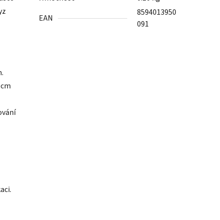
yz
8594013950
EAN
091
h.
1 cm
ování
aci.