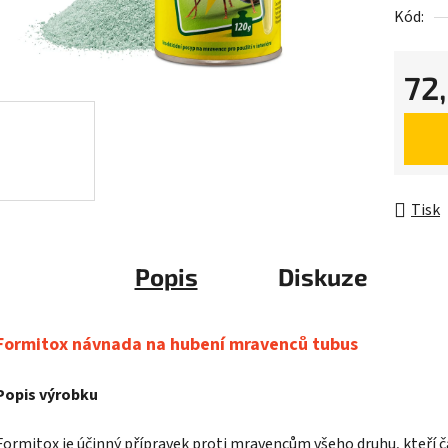
Kód:
72
Měrná 
Tisk
Popis
Diskuze
Formitox návnada na hubení mravenců tubus
Popis výrobku
Formitox je účinný přípravek proti mravencům všeho druhu, kteří 