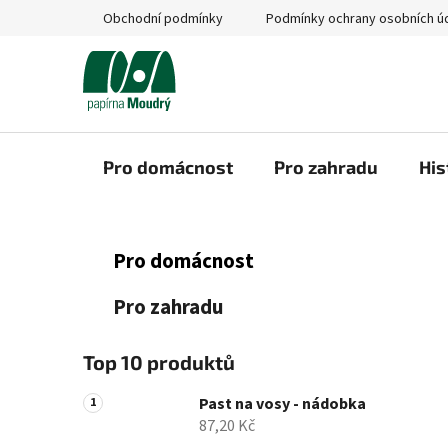
Přejít
Obchodní podmínky
Podmínky ochrany osobních ú
na
obsah
Pro domácnost
Pro zahradu
His
P
K
Přeskočit
Pro domácnost
a
kategorie
o
t
s
Pro zahradu
e
t
g
r
o
Top 10 produktů
a
r
i
n
Past na vosy - nádobka
e
87,20 Kč
n