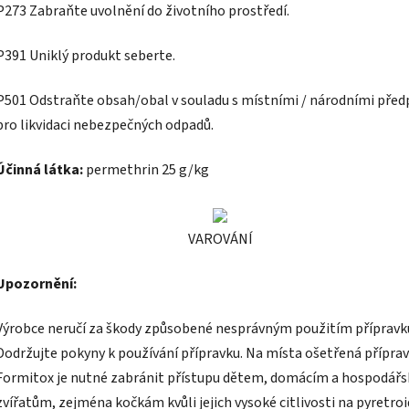
P273 Zabraňte uvolnění do životního prostředí.
P391 Uniklý produkt seberte.
P501 Odstraňte obsah/obal v souladu s místními / národními před
pro likvidaci nebezpečných odpadů.
Účinná látka:
permethrin 25 g/kg
VAROVÁNÍ
Upozornění:
Výrobce neručí za škody způsobené nesprávným použitím přípravk
Dodržujte pokyny k používání přípravku. Na místa ošetřená přípr
Formitox je nutné zabránit přístupu dětem, domácím a hospodář
zvířatům, zejména kočkám kvůli jejich vysoké citlivosti na pyretroi