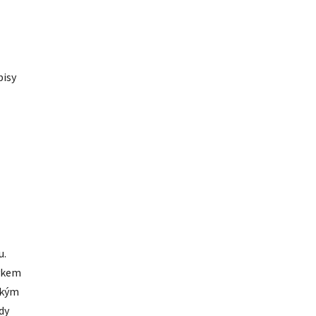
pisy
u.
avkem
ským
dy