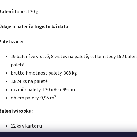
Balení:
tubus 120 g
Údaje o balení a logistická data
Paletizace:
19 balení ve vrstvě, 8 vrstev na paletě, celkem tedy 152 baleni
paletě
brutto hmotnost palety: 308 kg
1.824 ks na paletě
rozměr palety :120 x 80 x 99 cm
objem palety: 0,95 m³
Balení výrobku:
12 ks v kartonu
rozměr kartonu: 243 x 183 x 105 mm