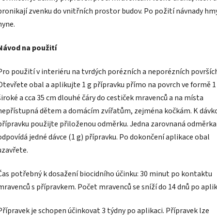
pronikají zvenku do vnitřních prostor budov. Po požití návnady hm
hyne.
Návod na použití
Pro použití v interiéru na tvrdých porézních a neporézních površíc
Otevřete obal a aplikujte 1 g přípravku přímo na povrch ve formě 
široké a cca 35 cm dlouhé čáry do cestiček mravenců a na místa
nepřístupná dětem a domácím zvířatům, zejména kočkám. K dávk
přípravku použijte přiloženou odměrku. Jedna zarovnaná odměrka
odpovídá jedné dávce (1 g) přípravku. Po dokončení aplikace obal
uzavřete.
Čas potřebný k dosažení biocidního účinku: 30 minut po kontaktu
mravenců s přípravkem. Počet mravenců se sníží do 14 dnů po aplik
Přípravek je schopen účinkovat 3 týdny po aplikaci. Přípravek lze