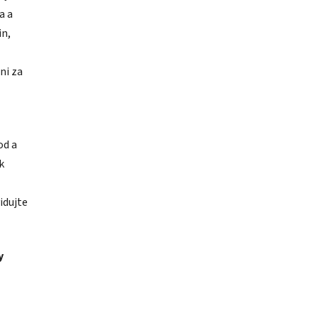
a a
in,
ni za
od a
k
idujte
y