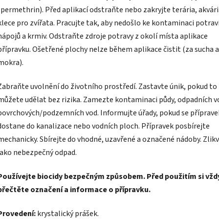
(permethrin). Před aplikací odstraňte nebo zakryjte terária, akvári
klece pro zvířata. Pracujte tak, aby nedošlo ke kontaminaci potrav
nápojů a krmiv. Odstraňte zdroje potravy z okolí místa aplikace
přípravku. Ošetřené plochy nelze během aplikace čistit (za sucha a
mokra).
Zabraňte uvolnění do životního prostředí. Zastavte únik, pokud to
můžete udělat bez rizika. Zamezte kontaminaci půdy, odpadních v
povrchových/podzemních vod. Informujte úřady, pokud se příprave
dostane do kanalizace nebo vodních ploch. Přípravek posbírejte
mechanicky. Sbírejte do vhodné, uzavřené a označené nádoby. Zlikv
jako nebezpečný odpad.
Používejte biocidy bezpečným způsobem. Před použitím si vžd
přečtěte označení a informace o přípravku.
Provedení:
krystalický prášek.