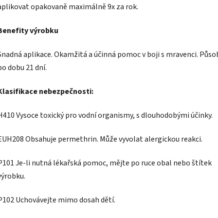
aplikovat opakovaně maximálně 9x za rok.
Benefity výrobku
Snadná aplikace. Okamžitá a účinná pomoc v boji s mravenci. Půso
po dobu 21 dní.
Klasifikace nebezpečnosti:
H410 Vysoce toxický pro vodní organismy, s dlouhodobými účinky.
EUH208 Obsahuje permethrin. Může vyvolat alergickou reakci.
P101 Je-li nutná lékařská pomoc, mějte po ruce obal nebo štítek
výrobku.
P102 Uchovávejte mimo dosah dětí.