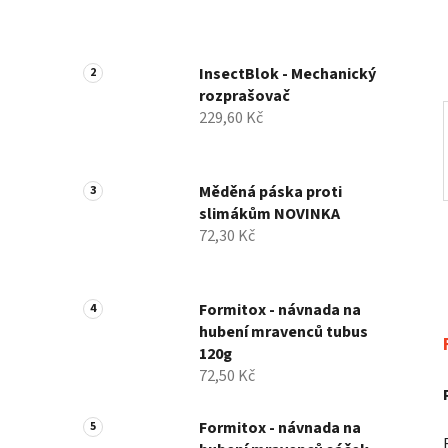
í
p
a
InsectBlok - Mechanický
n
rozprašovač
e
229,60 Kč
l
Měděná páska proti
slimákům NOVINKA
72,30 Kč
Formitox - návnada na
hubení mravenců tubus
120g
72,50 Kč
Formitox - návnada na