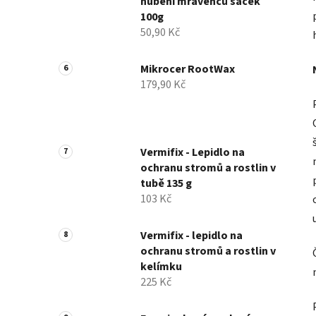
hubení mravenců sáček
100g
50,90 Kč
Mikrocer RootWax
179,90 Kč
Vermifix - Lepidlo na
ochranu stromů a rostlin v
tubě 135 g
103 Kč
Vermifix - lepidlo na
ochranu stromů a rostlin v
kelímku
225 Kč