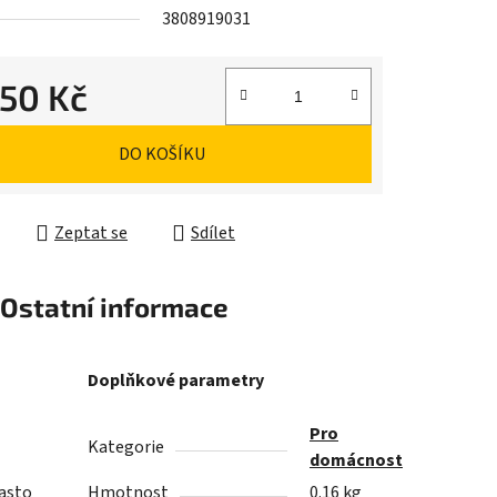
3808919031
,50 Kč
cena:
DO KOŠÍKU
Zeptat se
Sdílet
Ostatní informace
Doplňkové parametry
Pro
Kategorie
domácnost
často
Hmotnost
0.16 kg