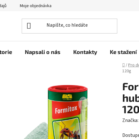
dajů
Moje objednávka
torie
Napsali o nás
Kontakty
Ke stažení
Domů
/
Pro 
120g
For
hub
12
Značka
Dostup