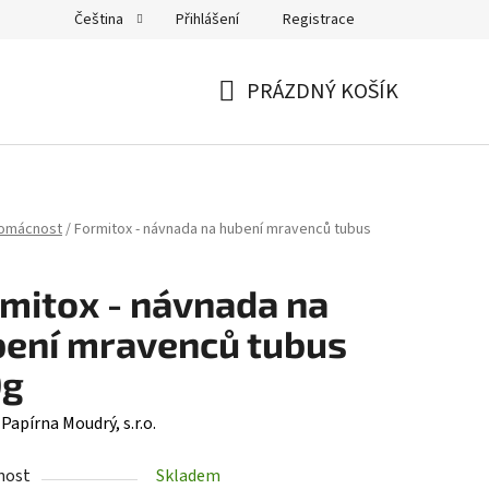
Přihlášení
Registrace
Čeština
PRÁZDNÝ KOŠÍK
NÁKUPNÍ
KOŠÍK
domácnost
/
Formitox - návnada na hubení mravenců tubus
mitox - návnada na
ení mravenců tubus
0g
:
Papírna Moudrý, s.r.o.
nost
Skladem