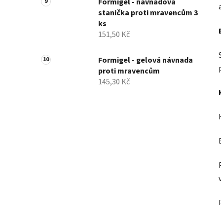
Formigel - návnadová
stanička proti mravencům 3
ks
151,50 Kč
Formigel - gelová návnada
proti mravencům
145,30 Kč