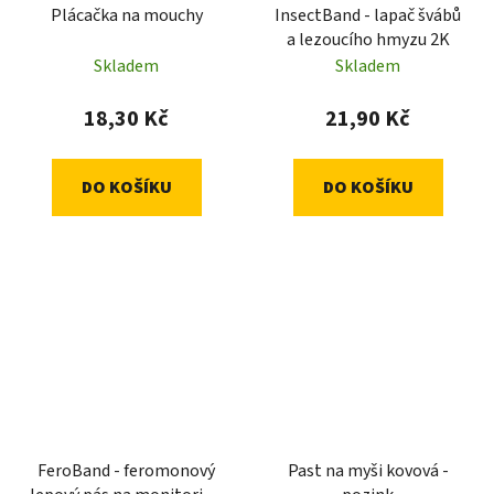
Plácačka na mouchy
InsectBand - lapač švábů
a lezoucího hmyzu 2K
Skladem
Skladem
18,30 Kč
21,90 Kč
DO KOŠÍKU
DO KOŠÍKU
FeroBand - feromonový
Past na myši kovová -