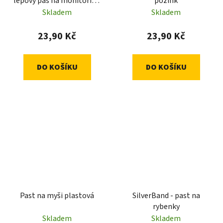
lepový pás na monitoring
pozink
potravinových molů
Skladem
Skladem
23,90 Kč
23,90 Kč
DO KOŠÍKU
DO KOŠÍKU
Past na myši plastová
SilverBand - past na
rybenky
Skladem
Skladem