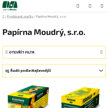
Přejít
Hledat
NÁKUPN
na
KOŠÍK
obsah
Domů
/
Prodávané značky
/
Papírna Moudrý, s.r.o.
Papírna Moudrý, s.r.o.
OTEVŘÍT FILTR
Ř
Řadit podle:
Nejlevnější
a
z
V
e
ý
n
p
í
i
p