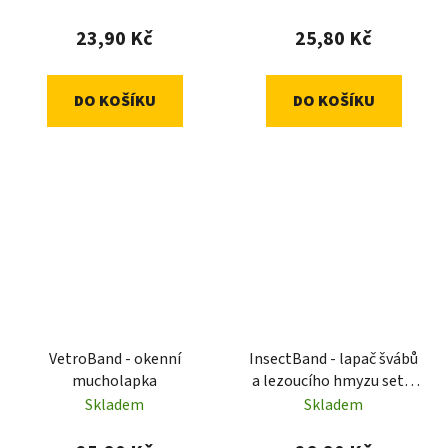
23,90 Kč
25,80 Kč
DO KOŠÍKU
DO KOŠÍKU
VetroBand - okenní
InsectBand - lapač švábů
mucholapka
a lezoucího hmyzu set 4
ks
Skladem
Skladem