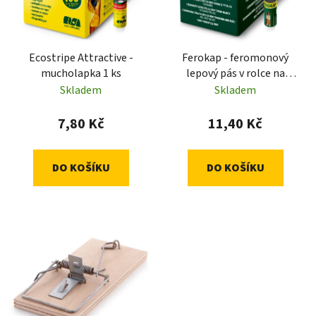
s
r
p
o
r
d
Ecostripe Attractive -
Ferokap - feromonový
o
u
mucholapka 1 ks
lepový pás v rolce na
d
k
monitoring
Skladem
Skladem
u
t
potravinových molů 1 ks
k
ů
7,80 Kč
11,40 Kč
t
ů
DO KOŠÍKU
DO KOŠÍKU