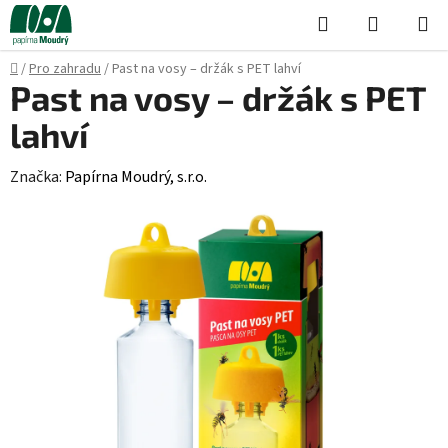
Přejít
Hledat
NÁKUPN
na
KOŠÍK
obsah
Domů
/
Pro zahradu
/
Past na vosy – držák s PET lahví
Past na vosy – držák s PET
lahví
Značka:
Papírna Moudrý, s.r.o.