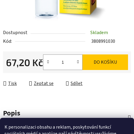
Dostupnost
Skladem
Kód:
3808991030
67,20 Kč
DO KOŠÍKU
Měrná cena:
Tisk
Zeptat se
Sdílet
Popis
K personalizaci obsahu a reklam, poskytování funkcí
Diskuze
sociálních médií a analýze naší návštěvnosti využíváme