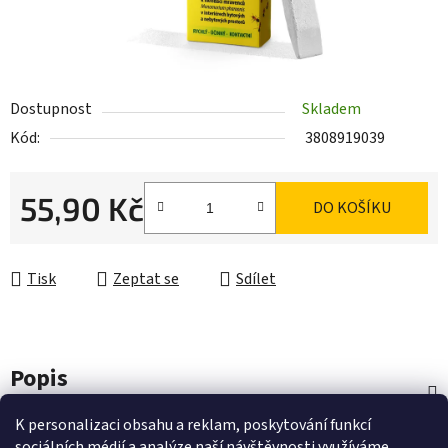
Dostupnost
Skladem
Kód:
3808919039
55,90 Kč
DO KOŠÍKU
Měrná cena:
Tisk
Zeptat se
Sdílet
Popis
K personalizaci obsahu a reklam, poskytování funkcí
Diskuze
sociálních médií a analýze naší návštěvnosti využíváme