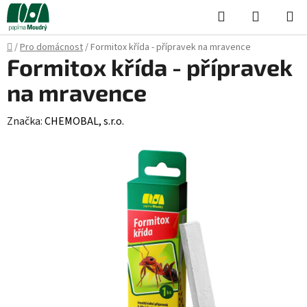
Přejít
Hledat
NÁKUPN
na
KOŠÍK
obsah
Domů
/
Pro domácnost
/
Formitox křída - přípravek na mravence
Formitox křída - přípravek
na mravence
Značka:
CHEMOBAL, s.r.o.