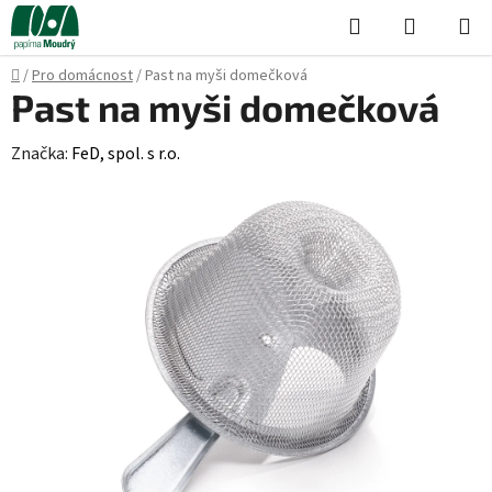
Přejít
Hledat
NÁKUPN
na
KOŠÍK
obsah
Domů
/
Pro domácnost
/
Past na myši domečková
Past na myši domečková
Značka:
FeD, spol. s r.o.