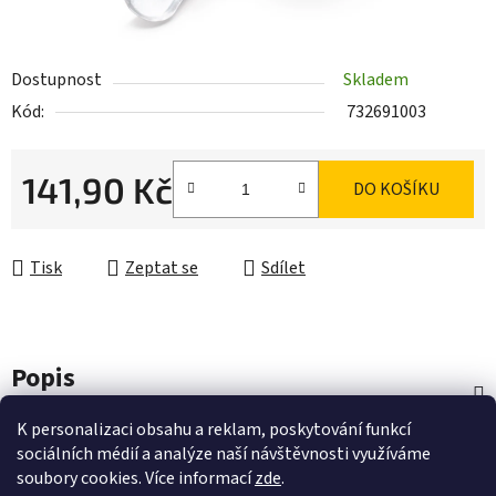
Dostupnost
Skladem
Kód:
732691003
141,90 Kč
DO KOŠÍKU
Měrná cena:
Tisk
Zeptat se
Sdílet
Popis
K personalizaci obsahu a reklam, poskytování funkcí
Diskuze
sociálních médií a analýze naší návštěvnosti využíváme
soubory cookies. Více informací
zde
.