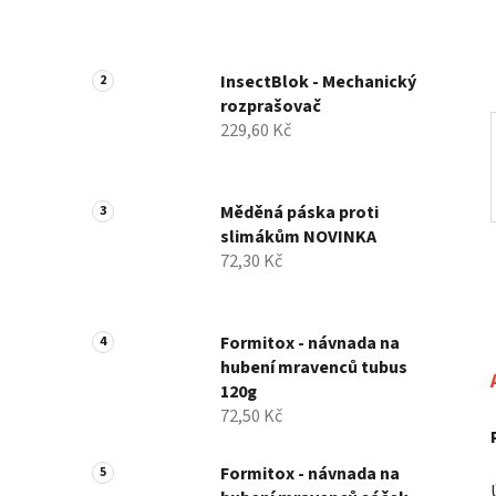
í
p
a
InsectBlok - Mechanický
n
rozprašovač
e
229,60 Kč
l
Měděná páska proti
slimákům NOVINKA
72,30 Kč
Formitox - návnada na
hubení mravenců tubus
120g
72,50 Kč
Formitox - návnada na