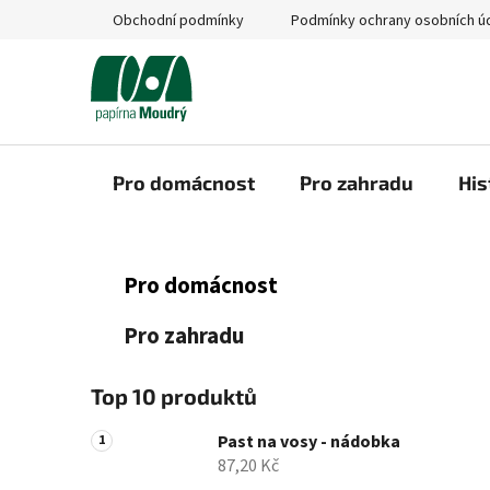
Přejít
Obchodní podmínky
Podmínky ochrany osobních ú
na
obsah
Pro domácnost
Pro zahradu
His
P
K
Přeskočit
Pro domácnost
a
kategorie
o
t
s
Pro zahradu
e
t
g
r
o
Top 10 produktů
a
r
i
n
Past na vosy - nádobka
e
87,20 Kč
n