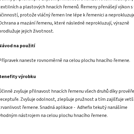
textilních a plastových hnacích řemenů. Řemeny přenášejí výkon s 
účinností, protože vláčný řemen lne lépe k řemenici a neprokluzuj
Ochrana a mazání řemenu, které následně neprokluzují, výrazně
prodlužuje jejich životnost.
Návod na použití
Přípravek naneste rovnoměrně na celou plochu hnacího řemene.
Benefity výrobku
Účinně zvyšuje přilnavost hnacích řemenu všech druhů díky prověř
receptuře. Zvyšuje odolnost, zlepšuje pružnost a tím zajišťuje vetš
trvanlivost řemene. Snadná aplikace - Adhefix tekutý nanášíme
vhodným nástrojem na celou plochu hnacího řemene.