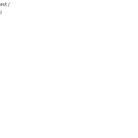
est /
í