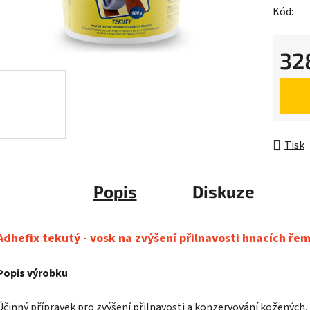
Kód:
32
Měrná 
Tisk
Popis
Diskuze
Adhefix tekutý - vosk na zvýšení přilnavosti hnacích ře
Popis výrobku
Účinný přípravek pro zvýšení přilnavosti a konzervování kožených,