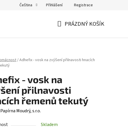
Přihlášení
Registrace
Čeština
PRÁZDNÝ KOŠÍK
NÁKUPNÍ
KOŠÍK
domácnost
/
Adhefix - vosk na zvýšení přilnavosti hnacích
tekutý
efix - vosk na
́šení přilnavosti
cích řemenů tekutý
:
Papírna Moudrý, s.r.o.
nost
Skladem