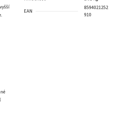
vyšší
8594021252
EAN
910
e.
ené
í