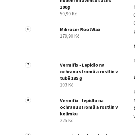
hubení mravenců sáček
100g
50,90 Kč
Mikrocer RootWax
179,90 Kč
Vermifix - Lepidlo na
ochranu stromů a rostlin v
tubě 135 g
103 Kč
Vermifix - lepidlo na
ochranu stromů a rostlin v
kelímku
225 Kč