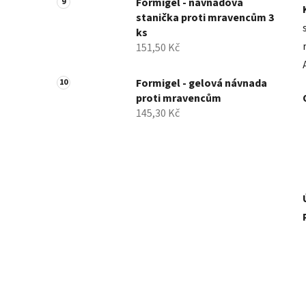
Formigel - návnadová
stanička proti mravencům 3
ks
151,50 Kč
Formigel - gelová návnada
proti mravencům
145,30 Kč