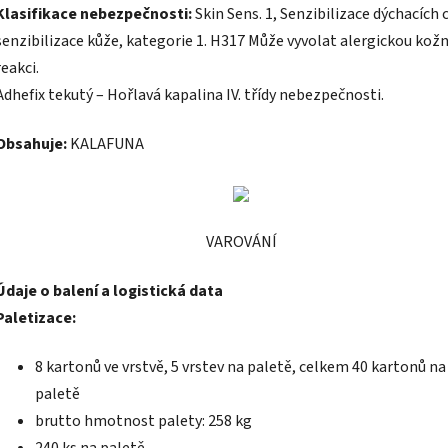
Klasifikace nebezpečnosti:
Skin Sens. 1, Senzibilizace dýchacích c
senzibilizace kůže, kategorie 1. H317 Může vyvolat alergickou kožn
reakci.
Adhefix tekutý – Hořlavá kapalina IV. třídy nebezpečnosti.
Obsahuje:
KALAFUNA
VAROVÁNÍ
Údaje o balení a logistická data
Paletizace:
8 kartonů ve vrstvě, 5 vrstev na paletě, celkem 40 kartonů na
paletě
brutto hmotnost palety: 258 kg