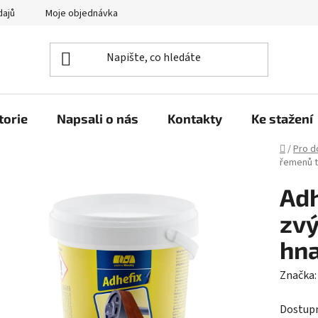
dajů
Moje objednávka
torie
Napsali o nás
Kontakty
Ke stažení
Domů
/
Pro 
řemenů 
Adh
zvy
hna
Značka
Dostup