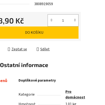
3808919059
8,90 Kč
cena:
DO KOŠÍKU
Zeptat se
Sdílet
Ostatní informace
menů
Doplňkové parametry
Pro
Kategorie
domácnost
Hmotnost
1.01 kg