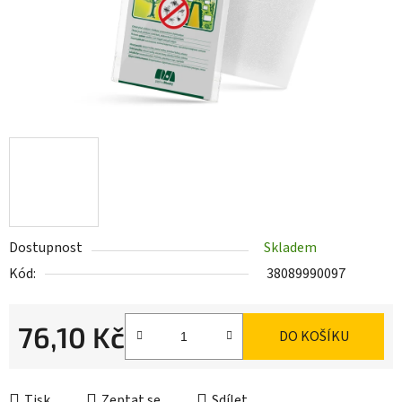
Dostupnost
Skladem
Kód:
38089990097
76,10 Kč
DO KOŠÍKU
Měrná cena:
Tisk
Zeptat se
Sdílet