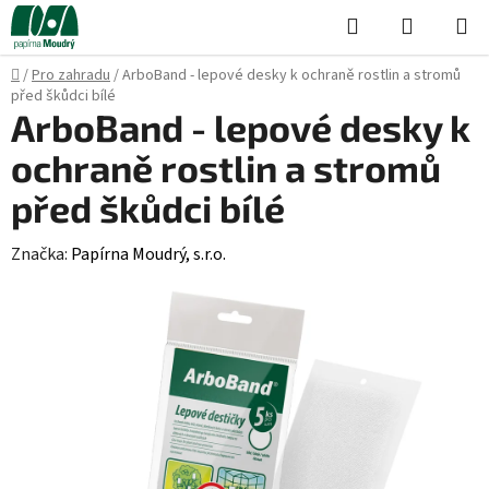
Přejít
Hledat
NÁKUPN
na
KOŠÍK
obsah
Domů
/
Pro zahradu
/
ArboBand - lepové desky k ochraně rostlin a stromů
před škůdci bílé
ArboBand - lepové desky k
ochraně rostlin a stromů
před škůdci bílé
Značka:
Papírna Moudrý, s.r.o.