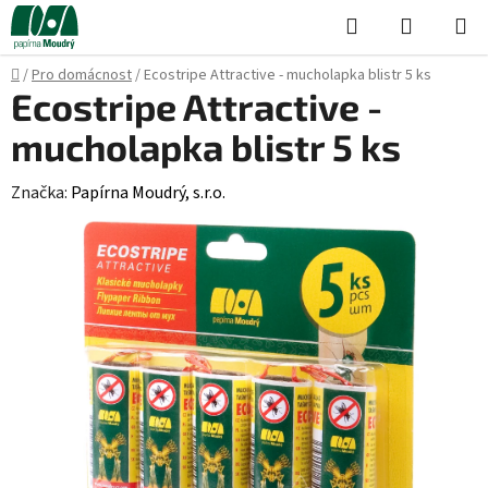
Přejít
Hledat
NÁKUPN
na
KOŠÍK
obsah
Domů
/
Pro domácnost
/
Ecostripe Attractive - mucholapka blistr 5 ks
Ecostripe Attractive -
mucholapka blistr 5 ks
Značka:
Papírna Moudrý, s.r.o.