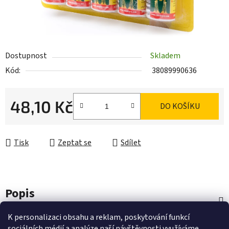
Dostupnost
Skladem
Kód:
38089990636
48,10 Kč
DO KOŠÍKU
Měrná cena:
Tisk
Zeptat se
Sdílet
Popis
K personalizaci obsahu a reklam, poskytování funkcí
Diskuze
sociálních médií a analýze naší návštěvnosti využíváme