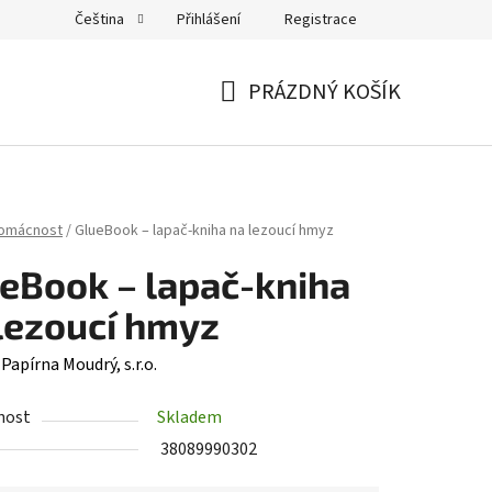
Přihlášení
Registrace
Čeština
PRÁZDNÝ KOŠÍK
NÁKUPNÍ
KOŠÍK
domácnost
/
GlueBook – lapač-kniha na lezoucí hmyz
eBook – lapač-kniha
lezoucí hmyz
:
Papírna Moudrý, s.r.o.
nost
Skladem
38089990302