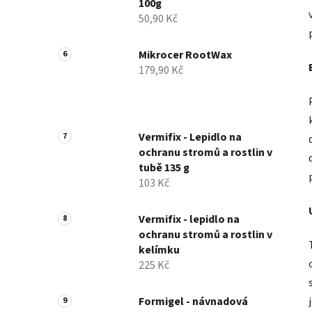
100g
50,90 Kč
Mikrocer RootWax
179,90 Kč
Vermifix - Lepidlo na
ochranu stromů a rostlin v
tubě 135 g
103 Kč
Vermifix - lepidlo na
ochranu stromů a rostlin v
kelímku
225 Kč
Formigel - návnadová