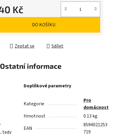
,40 Kč
cena:
DO KOŠÍKU
Zeptat se
Sdílet
Ostatní informace
Doplňkové parametry
Pro
Kategorie
domácnost
Hmotnost
0.13 kg
o
8594021253
EAN
719
, tedy