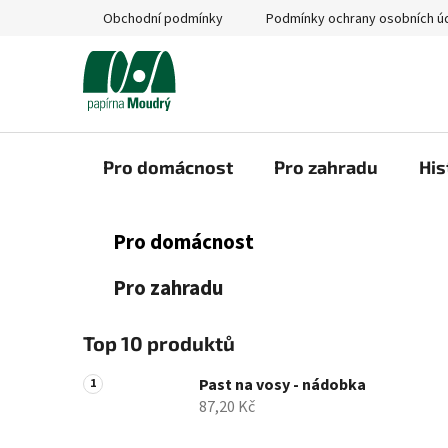
Přejít
Obchodní podmínky
Podmínky ochrany osobních ú
na
obsah
Pro domácnost
Pro zahradu
His
P
K
Přeskočit
Pro domácnost
a
kategorie
o
t
s
Pro zahradu
e
t
g
r
o
Top 10 produktů
a
r
i
n
Past na vosy - nádobka
e
87,20 Kč
n
í