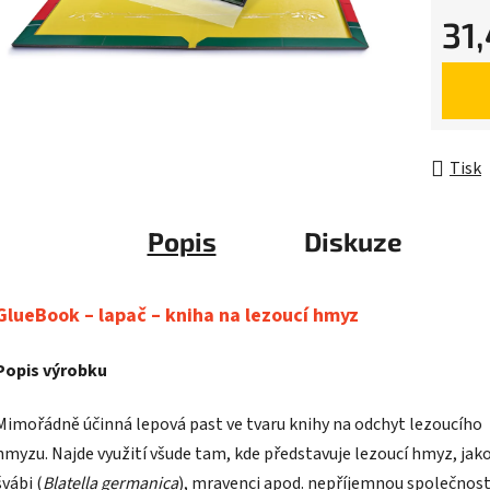
31
Měrná 
Tisk
Popis
Diskuze
GlueBook – lapač – kniha na lezoucí hmyz
Popis výrobku
Mimořádně účinná lepová past ve tvaru knihy na odchyt lezoucího
hmyzu. Najde využití všude tam, kde představuje lezoucí hmyz, jak
švábi (
Blatella germanica
), mravenci apod. nepříjemnou společnost