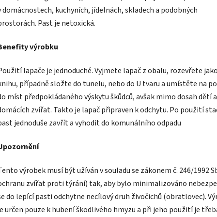
v domácnostech, kuchyních, jídelnách, skladech a podobných
prostorách. Past je netoxická.
Benefity výrobku
Použití lapače je jednoduché. Vyjmete lapač z obalu, rozevřete jak
knihu, případně složte do tunelu, nebo do U tvaru a umístěte na p
do míst předpokládaného výskytu škůdců, avšak mimo dosah dětí a
domácích zvířat. Takto je lapač připraven k odchytu. Po použití sta
past jednoduše zavřít a vyhodit do komunálního odpadu
Upozornění
Tento výrobek musí být užíván v souladu se zákonem č. 246/1992 Sb
ochranu zvířat proti týrání) tak, aby bylo minimalizováno nebezpeč
se do lepící pasti odchytne necílový druh živočichů (obratlovec). V
je určen pouze k hubení škodlivého hmyzu a při jeho použití je třeb