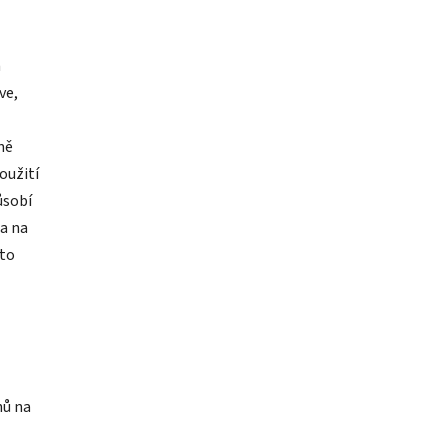
a
ve,
ně
oužití
ůsobí
na na
oto
nů na