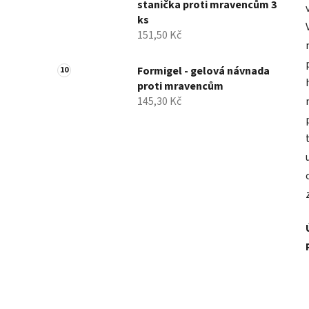
stanička proti mravencům 3
ks
151,50 Kč
Formigel - gelová návnada
proti mravencům
145,30 Kč