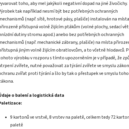
vyvarovat toho, aby mel jakýkoli negativní dopad na jiné živočichy.
Výrobek tak například nesmí být bez potřebných ochranných
mechanismů (např. sítě, hrotové pásy, plašiče) instalován na míst
přirozeně přístupná volně žijícím ptákům (volné plochy, sedací vět
hnízdní dutiny stromu apod.) anebo bez potřebných ochranných
mechanismů (např. mechanické zábrany, plašiče) na místa přiroze
přístupná jiným volně žijícím obratlovcům, a to včetně hlodavců. P
tohoto výrobku v rozporu s tímto upozorněním je v případě, že zp
utrpení zvířete, nutné považovat za týrání zvířete ve smyslu záko
ochranu zvířat proti týrání a šlo by tak o přestupek ve smyslu toh
zákona.
Údaje o balení a logistická data
Paletizace:
9 kartonů ve vrstvě, 8 vrstev na paletě, celkem tedy 72 karto
paletě