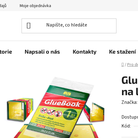
dajů
Moje objednávka
torie
Napsali o nás
Kontakty
Ke stažení
Domů
/
Pro 
Glu
na 
Značka
Dostup
Kód: