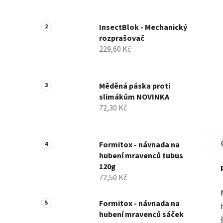
p
a
InsectBlok - Mechanický
n
rozprašovač
e
229,60 Kč
l
Měděná páska proti
slimákům NOVINKA
72,30 Kč
Formitox - návnada na
hubení mravenců tubus
120g
72,50 Kč
Formitox - návnada na
hubení mravenců sáček