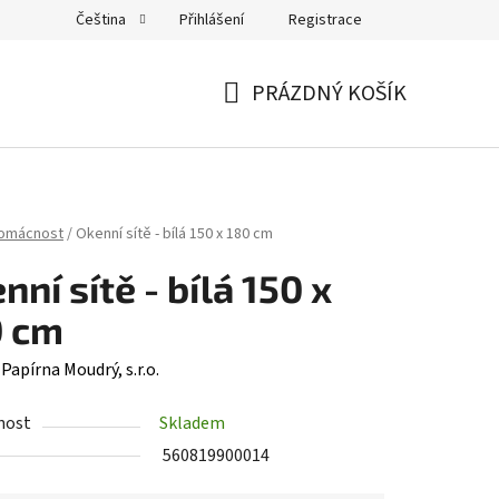
Přihlášení
Registrace
Čeština
PRÁZDNÝ KOŠÍK
NÁKUPNÍ
KOŠÍK
domácnost
/
Okenní sítě - bílá 150 x 180 cm
nní sítě - bílá 150 x
0 cm
:
Papírna Moudrý, s.r.o.
nost
Skladem
560819900014