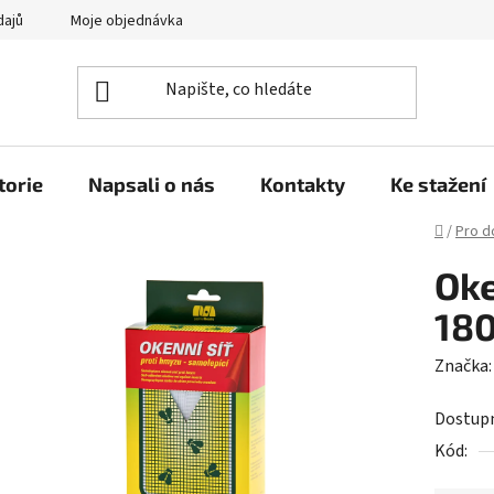
dajů
Moje objednávka
torie
Napsali o nás
Kontakty
Ke stažení
Domů
/
Pro 
Oke
18
Značka
Dostup
Kód: