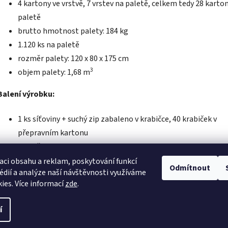
4 kartony ve vrstvě, 7 vrstev na paletě, celkem tedy 28 karto
paletě
brutto hmotnost palety: 184 kg
1.120 ks na paletě
rozměr palety: 120 x 80 х 175 cm
3
objem palety: 1,68 m
Balení výrobku:
1 ks síťoviny + suchý zip zabaleno v krabičce, 40 krabiček v
přepravním kartonu
rozměr kartonu: 525 x 370 x 230 mm
brutto hmotnost kartonu: 6,0 kg
aci obsahu a reklam, poskytování funkcí
Odmítnout
édií a analýze naší návštěvnosti využíváme
3
objem kartonu: 0,0447 m
ies. Více informací
zde
.
í
áva vyhrazena.
Upravit nastavení cookies