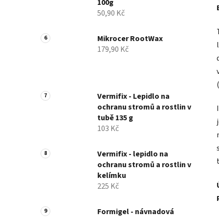
100g
50,90 Kč
Mikrocer RootWax
179,90 Kč
Vermifix - Lepidlo na
ochranu stromů a rostlin v
tubě 135 g
103 Kč
Vermifix - lepidlo na
ochranu stromů a rostlin v
kelímku
225 Kč
Formigel - návnadová