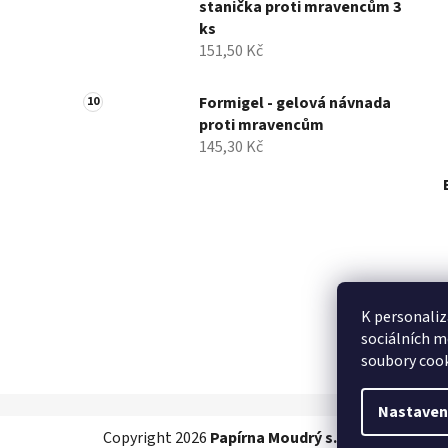
stanička proti mravencům 3
ks
151,50 Kč
Formigel - gelová návnada
proti mravencům
145,30 Kč
K personaliz
sociálních m
soubory cook
Nastaven
Z
Copyright 2026
Papírna Moudrý s.r.o.
. Všechna pr