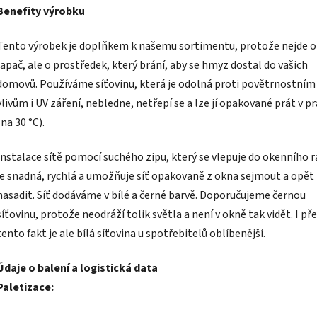
Benefity výrobku
Tento výrobek je doplňkem k našemu sortimentu, protože nejde o
lapač, ale o prostředek, který brání, aby se hmyz dostal do vašich
domovů. Používáme síťovinu, která je odolná proti povětrnostním
vlivům i UV záření, nebledne, netřepí se a lze jí opakované prát v p
(na 30 °C).
Instalace sítě pomocí suchého zipu, který se vlepuje do okenního 
je snadná, rychlá a umožňuje síť opakovaně z okna sejmout a opět
nasadit. Síť dodáváme v bílé a černé barvě. Doporučujeme černou
síťovinu, protože neodráží tolik světla a není v okně tak vidět. I př
tento fakt je ale bílá síťovina u spotřebitelů oblíbenější.
Údaje o balení a logistická data
Paletizace: