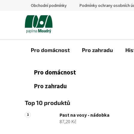
Přejít
Obchodní podmínky
Podmínky ochrany osobních ú
na
obsah
Pro domácnost
Pro zahradu
His
P
K
Přeskočit
Pro domácnost
a
kategorie
o
t
s
Pro zahradu
e
t
g
r
o
Top 10 produktů
a
r
i
n
Past na vosy - nádobka
e
87,20 Kč
n
í