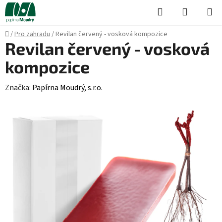
Přejít
Hledat
NÁKUPN
na
KOŠÍK
obsah
Domů
/
Pro zahradu
/
Revilan červený - vosková kompozice
Revilan červený - vosková
kompozice
Značka:
Papírna Moudrý, s.r.o.