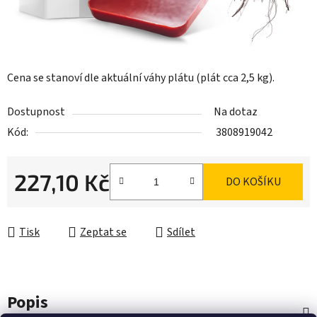
Cena se stanoví dle aktuální váhy plátu (plát cca 2,5 kg).
Dostupnost
Na dotaz
Kód:
3808919042
227,10 Kč
DO KOŠÍKU
Měrná cena:
Tisk
Zeptat se
Sdílet
Popis