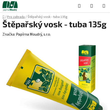
Přejít
Hledat
NÁKUPN
na
KOŠÍK
obsah
Domů
/
Pro zahradu
/
Štěpařský vosk - tuba 135g
Štěpařský vosk - tuba 135g
Značka:
Papírna Moudrý, s.r.o.